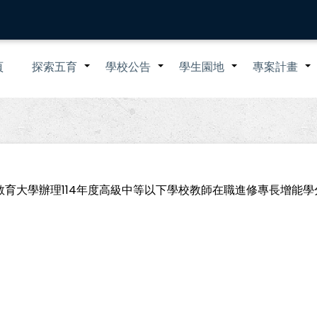
n
頁
探索五育
學校公告
學生園地
專案計畫
+
+
+
igation
臺中教育大學辦理114年度高級中等以下學校教師在職進修專長增能