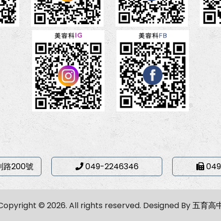
利路200號
049-2246346
049
Copyright © 2026. All rights reserved.
Designed By
五育高