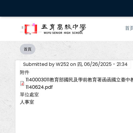
移
至
主
Mai
內
首
nav
容
首頁
導
航
Submitted by
W252
on
四, 06/26/2025 - 21:34
連
結
附件
1140003011教育部國民及學前教育署函函國立
1140624.pdf
單位處室
人事室