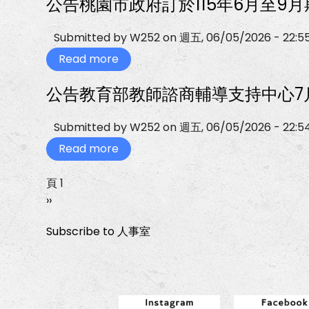
公告桃園市政府訂於115年6月至9
導
習
遠
癒》
附
支
正
傳
2
件。
持
向
電
日
中
教
信
工
Submitted by
W252
on
週五, 06/05/2026 - 22:5
心
養
股
作
「當
技
份
Read more
坊
about
原
巧
有
實
公
則
與
限
施
告
必
公告教育部教師諮商輔導支持中心7
班
公
計
桃
有
級
司
畫
園
例
經
函
1
市
外：
營」
教
份，
政
Submitted by
W252
on
週五, 06/05/2026 - 22:5
班
1
育
如
府
級
日
部
附
訂
Read more
about
經
工
福
件，
於
公
營、
作
利
請
115
告
特
坊
資
同
年
教
頁 1
Pagination
教
實
訊-
仁
6
育
生
下
››
施
遠
自
月
部
帶
計
傳
行
至
教
一
領
畫
電
參
9
師
Subscribe to 人事室
與
1
信
頁
閱。
月
諮
教
份，
「5
期
商
師
如
月
間，
輔
支
附
份
辦
導
持」
件，
優
理
支
一
請
惠
115
持
日
同
方
年
中