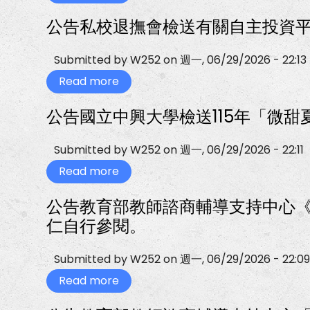
殊
公
教
告
公告私校退撫會檢送有關自主投資
育
115
行
學
政
年
助
度
Submitted by
W252
on
週一, 06/29/2026 - 22:13
理
第
簡
1
Read more
about
章
學
公
1
期
告
份，
公告國立中興大學檢送115年「微
第
私
如
1
校
附
次
退
件。
教
撫
Submitted by
W252
on
週一, 06/29/2026 - 22:11
師
會
甄
檢
Read more
about
選
送
公
簡
有
告
章
公告教育部教師諮商輔導支持中心《
關
國
1
自
立
仁自行參閱。
份，
主
中
如
投
興
附
資
大
件。
平
Submitted by
W252
on
週一, 06/29/2026 - 22:09
學
台
檢
Read more
投
about
送
資
公
115
組
告
年