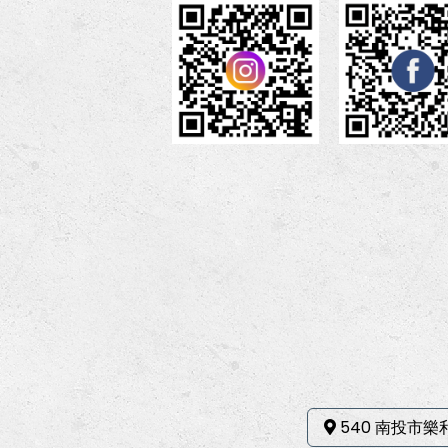
工
仁
案」，
「桃
心
作
自
如
喜。
7
實
行
附
與
月
施
參
件，
你
份
計
閱。
請
投
衷
畫
同
緣」
心
1
仁
未
工
份，
自
婚
作
如
行
同
坊
附
參
仁
實
件，
考。
聯
施
請
誼
計
同
活
畫
仁
動
1
自
資
份，
行
訊
如
參
1
附
閱。
份，
件，
如
請
附
同
件。
仁
自
行
參
閱。
540 南投市樂