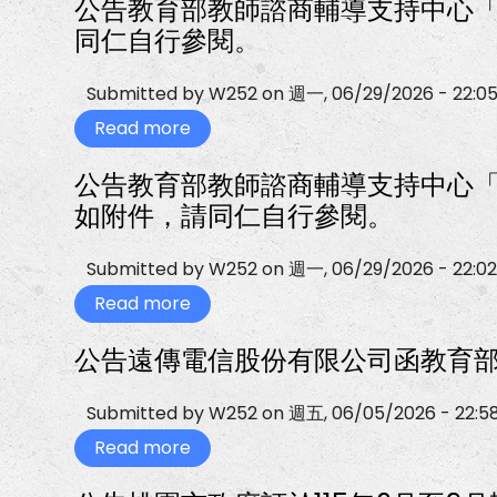
公告教育部教師諮商輔導支持中心「
合
教
「微
整
育
甜
同仁自行參閱。
併
部
夏
一
教
日
事，
師
愛
Submitted by
W252
on
週一, 06/29/2026 - 22:0
如
諮
情
附
商
絲
Read more
about
件，
輔
路」
公
請
導
單
告
同
支
身
公告教育部教師諮商輔導支持中心「
教
仁
持
聯
育
自
中
活
如附件，請同仁自行參閱。
部
行
心
動
教
參
《走
實
師
閱。
進
施
Submitted by
W252
on
週一, 06/29/2026 - 22:02
諮
思
計
商
親
畫
Read more
about
輔
的
行
公
導
悲
程
告
支
傷
表
公告遠傳電信股份有限公司函教育部
教
持
幽
及
育
中
谷-
報
部
心
悲
名
教
「從
Submitted by
W252
on
週五, 06/05/2026 - 22:5
傷
表
師
遊
探
各
諮
Read more
戲
about
索
1
商
中
公
與
份，
輔
學
告
療
如