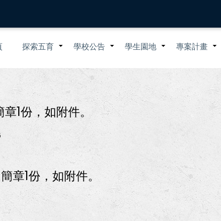
n
頁
探索五育
學校公告
學生園地
專案計畫
+
+
+
igation
簡章1份，如附件。
6
選簡章1份，如附件。