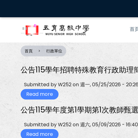
移
至
主
Mai
內
首
nav
容
首頁
行政單位
導
航
連
公告115學年招聘特殊教育行政助理
結
Submitted by
W252
on
週一, 05/25/2026 - 20:2
Read more
about
公
告
公告115學年度第1學期第1次教師甄
115
學
年
招
Submitted by
W252
on
週六, 05/09/2026 - 16:40
聘
特
Read more
about