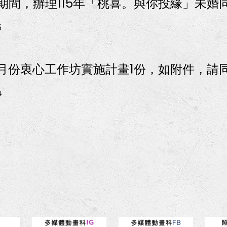
月期間，辦理115年「桃喜。與你投緣」未
5
月份衷心工作坊實施計畫1份，如附件，請
4