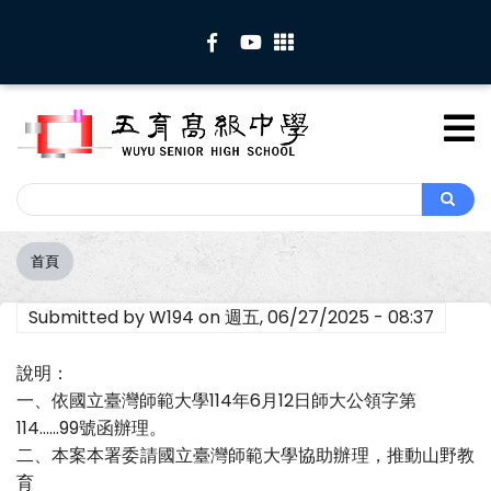
移
至
主
內
容
Search
Search
首頁
導
航
Submitted by
W194
on
週五, 06/27/2025 - 08:37
連
結
說明：
一、依國立臺灣師範大學114年6月12日師大公領字第
114......99號函辦理。
二、本案本署委請國立臺灣師範大學協助辦理，推動山野教
育