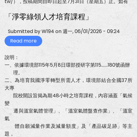
tw/），投稿期間自即日起至7月31日（星期五）止。如有
及
「115
年
「淨零綠領人才培育課程」
病
人
自
Submitted by
W194
on
週一, 06/01/2026 - 09:24
主
權
Read more
about
利
「淨
圖
零
文
綠
創
說明：
領
作
一、依據環境部115年5月8日環部授研字第115.......180號函辦
人
競
才
賽
理。
培
活
育
二、為培育我國淨零轉型所需人才，環境部結合全國37所
動」
課
大專
程」
院校開設旨揭為期48小時之培育課程，內容涵蓋「氣候
變
遷與溫室氣體管理」、「溫室氣體盤查作業」、「溫室
氣
體自願減量作業及減量額度」及「產品碳足跡」等主
題，