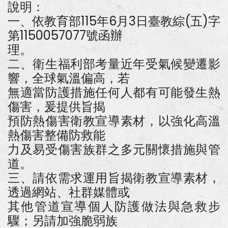
福
說明：
利
一、依教育部115年6月3日臺教綜(五)字
部
提
第1150057077號函辦
供
之
理。
預
防
二、衛生福利部考量近年受氣候變遷影
熱
響，全球氣溫偏高，若
傷
害
無適當防護措施任何人都有可能發生熱
衛
教
傷害，爰提供旨揭
宣
導
預防熱傷害衛教宣導素材，以強化高溫
素
熱傷害整備防救能
材
力及易受傷害族群之多元關懷措施與管
道。
三、請依需求運用旨揭衛教宣導素材，
透過網站、社群媒體或
其他管道宣導個人防護做法與急救步
驟；另請加強脆弱族