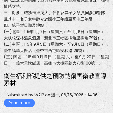
的想法及覺察情緒，並於營隊中和其他癌友家庭交流，獲得
親
子
情感支持。
營」
三、對象：確診罹癌病人、伴侶及其子女須共同參加營隊，
活
動
且其中一名子女年齡介於國小三年級至高中三年級。
四、親子營日期及地點：
(一)北區：115年11月7日（星期六）至11月8日（星期日），
大板根森林溫泉酒店（新北市三峽區插角里插角79號）。
(二)中區：115年9月5日（星期六）至9月6日（星期日），
臺中福華大飯店（臺中市西屯區安和路129號）。
(三)南區：115年9月19日（星期六）至9月20日（星期
日），義大天悅飯店（高雄市大樹區義大八街100號）。
衛生福利部提供之預防熱傷害衛教宣導
素材
Submitted by
W212
on
週一, 06/15/2026 - 14:06
Read more
about
衛
生