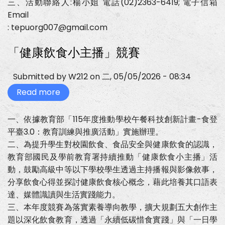
三、活動聯絡人:楊小姐 電話(02)2363-6419; 電子信箱
Email
: tepuorg007@gmail.com
「健康飲食小主播」競賽
Submitted by
W212
on
二, 05/05/2026 - 08:34
Read more
about
「健
康
飲
一、依據教育部「115年度推動學校午餐科技創新計畫-食登
食
平臺3.0：教育訓練與推廣活動」實施辦理。
小
主
二、為提升學生對校園飲食、食品安全與健康飲食的認識，
播」
競
教育部國民及學前教育署持續推動「健康飲食小主播」活
賽
動，鼓勵高級中等以下學校學生透過主持播報與影像敘事，
分享飲食心得並探討健康飲食核心概念，藉此培養其口語表
達、媒體識讀與生活實踐能力。
三、本年度競賽為落實素養導向教學，擴大規劃五大創作主
題以深化飲食教育，透過「永續低碳惜食實踐」與「一日學