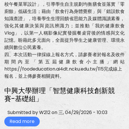
校午餐菜單設計」，引導學生自主規劃均衡膳食並落實「零
廚餘」低碳生活；藉由「飲食行為身體覺察」與「錯誤飲食
知識查證」，培養學生生理回饋省思能力及媒體識讀素養，
強化其健康決策與資訊辨識力；並推動「我的健康飲食
Vlog」，以第一人稱影像紀實發掘餐桌背後的情感與文化
記憶。盼藉此多元面向，全面提升學生之健康管理、環境永
續與數位公民素養。
四、本次活動一律採線上報名方式，請參賽者於報名及收件
期間內至「第五屆健康飲食小主播」網站
https://foodeducation.ai4dt.ncku.edu.tw/115完成線上
報名，並上傳參賽相關資料。
中興大學辦理「智慧健康科技創新競
賽-基礎組」
Submitted by
W212
on
三, 04/29/2026 - 10:03
Read more
about
中