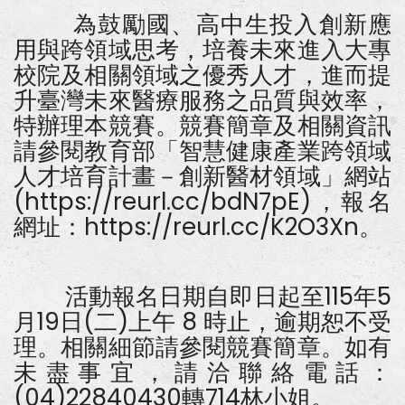
興
為鼓勵國、高中生投入創新應
大
學
用與跨領域思考，培養未來進入大專
辦
理
校院及相關領域之優秀人才，進而提
「智
慧
升臺灣未來醫療服務之品質與效率，
健
特辦理本競賽。競賽簡章及相關資訊
康
科
請參閱教育部「智慧健康產業跨領域
技
創
人才培育計畫－創新醫材領域」網站
新
競
(https://reurl.cc/bdN7pE)，報名
賽-
網址：https://reurl.cc/K2O3Xn。
基
礎
組」
活動報名日期自即日起至115年5
月19日(二)上午 8 時止，逾期恕不受
理。相關細節請參閱競賽簡章。如有
未盡事宜，請洽聯絡電話：
(04)22840430轉714林小姐。