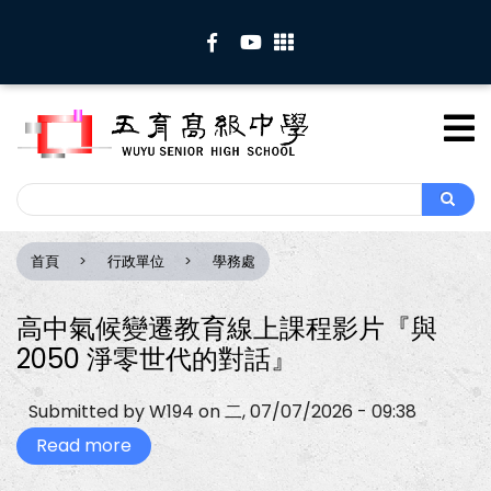
移
至
主
內
容
Search
Search
首頁
行政單位
學務處
導
航
連
高中氣候變遷教育線上課程影片『與
結
2050 淨零世代的對話』
Submitted by
W194
on
二, 07/07/2026 - 09:38
Read more
about
高
中