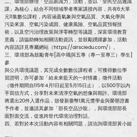
新
二、環境部辦理「空品新識力」活動，並以「全民空品通識
識
課」為核心，結合不同領域學者專家講授內容，共有6大單
力」
活
元11集數位課程，內容涵蓋氣象與空氣品質、大氣化學與
動
污染來源、空氣污染成因、健康風險、空氣品質預報技
術，以及空污治理政策與淨零轉型等議題，深富環境教育
意義，請協助轉知相關活動資訊，並鼓勵踴躍參加，活動
內容請詳見專屬網站（https://airsciedu.com/）。
三、環境部為鼓勵青年[高中職與五專（專一至專三）學生]
參
與公共環境議題，其完成全數數位課程者，可獲得數位學
習證明，亦可參加「給未來藍天的一封情書」徵件活動
（徵件期間自115年4月1日起至5月15日止），以500字以內
手寫信方式，分享對未來清淨空氣的想像與期許。環境部
將選出20件入選作品，頒發新臺幣1萬元獎學金與榮譽證書
予作者，並邀請其參加「部長空品沙龍」，與環境部部長
面對面交流，促進跨世代環境治理對話。
四、若對於本次活動內容有相關問題，請洽詢環境部黃小姐