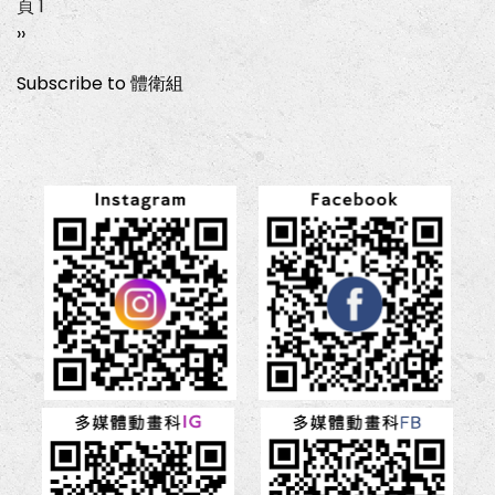
頁 1
Pagination
下
››
一
Subscribe to 體衛組
頁