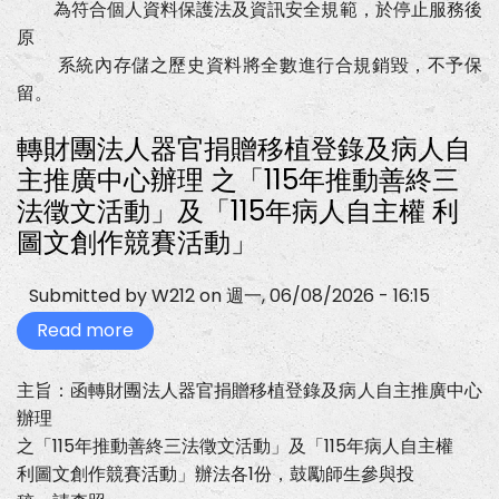
通
為符合個人資料保護法及資訊安全規範，於停止服務後
知
原
系統內存儲之歷史資料將全數進行合規銷毀，不予保
留。
轉財團法人器官捐贈移植登錄及病人自
主推廣中心辦理 之「115年推動善終三
法徵文活動」及「115年病人自主權 利
圖文創作競賽活動」
Submitted by
W212
on
週一, 06/08/2026 - 16:15
Read more
about
轉
財
團
主旨：函轉財團法人器官捐贈移植登錄及病人自主推廣中心
法
辦理
人
器
之「115年推動善終三法徵文活動」及「115年病人自主權
官
捐
利圖文創作競賽活動」辦法各1份，鼓勵師生參與投
贈