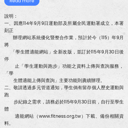
Read more
about
「學
生
運
說明：
動
一、因應114年9月9日運動部及所屬全民運動署成立，本署
與
跑
刻正
步」
上
辦理網站系統優化暨整合作業，預計於今（115）年9月
傳
將
與
查
「學生體適能網站」全新改版，並訂於115年9月30日後
詢
停
功
能
止「學生運動與跑步」功能之資料上傳與查詢服務，
訂
「學
於
115
生體適能上傳與查詢」主要功能則賡續辦理。
年
二、敬請透過多元管道通知，學生倘有留存個人歷史運動與
9
月
跑
30
日
步紀錄之需求，請務必於115年9月30日前，自行至學生
起
體
停
止
適能網站（www.fitness.org.tw）下載、備份相關資
服
料。
務