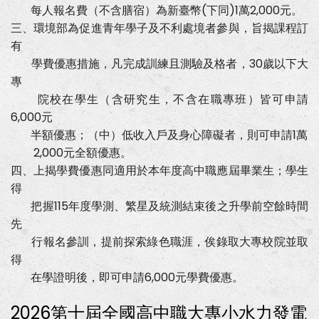
每人報名費（不含膳宿）為新臺幣(下同)1萬2,000元。
三、環境部為促進青年學子及不利處境者參與，旨揭課程訂
有
學費優惠措施，凡完成訓練且測驗及格者，30歲以下大
專
院校在學生（含研究生，不含在職專班）皆可申請
6,000元
半額優惠；（中）低收入戶及身心障礙者，則可申請1萬
2,000元全額優惠。
四、上揭學費優惠同適用於本年度高中職應屆畢業生；學生
得
把握115年度學測、繁星及統測結束後之升學前空餘時間
先
行報名參訓，提前探索綠色職涯，俟錄取大專校院並取
得
在學證明後，即可申請6,000元學費優惠。
2026第十屆全國高中職大專小水力發電