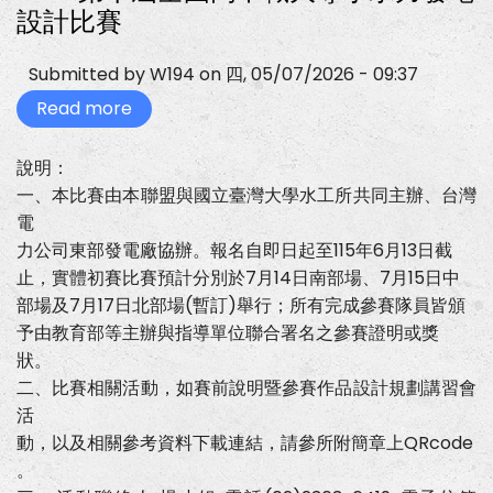
設計比賽
Submitted by
W194
on
四, 05/07/2026 - 09:37
Read more
about
2026
第
十
說明：
屆
一、本比賽由本聯盟與國立臺灣大學水工所共同主辦、台灣
全
國
電
高
中
力公司東部發電廠協辦。報名自即日起至115年6月13日截
職
止，實體初賽比賽預計分別於7月14日南部場、7月15日中
大
專
部場及7月17日北部場(暫訂)舉行；所有完成參賽隊員皆頒
小
予由教育部等主辦與指導單位聯合署名之參賽證明或獎
水
力
狀。
發
二、比賽相關活動，如賽前說明暨參賽作品設計規劃講習會
電
設
活
計
動，以及相關參考資料下載連結，請參所附簡章上QRcode
比
賽
。