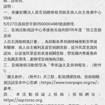
稿，請查照。
移
植
說明：
登
一、依據財團法人器官捐贈移植登錄及病人自主推廣中心
錄
及
115年
病
5月27日器捐登字第11500004981號函辦理。
人
自
二、旨揭活動係該中心承接衛生福利部115年度「預立意願
主
及病
推
廣
人自主識能精進計畫」，為鼓勵各界持續積極推動安寧緩
中
心
和醫療、病人自主權利及器官捐贈意願，提升民眾意識與
辦
認知，以促進民眾提前表達相關意願，營造國內尊嚴善終
理
之
之氛圍及環境，爰辦理旨揭徵稿活動。
「115
三、旨揭徵稿活動類型為「學術論文及病例報告」（附件
年
推
1）、
動
「圖文創作」（附件2）共三類，歡迎踴躍投稿。投稿相關
善
終
資訊請至本中心官網（https://www.tosrpapc.org.tw/）
三
法
參考。
徵
四、本活動採線上投稿（投稿網址：
文
活
https://ssp.torsc.org.
動」