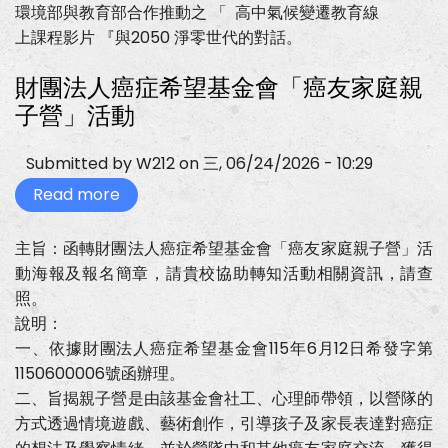
氣
環境部與教育部合作推動之 「 高中氣候變遷教育線
候
上課程影片 『與2050 淨零世代的對話。
變
遷
教
財團法人癌症希望基金會「癌友家庭親
育
線
子營」活動
上
課
程
Submitted by
W212
on
三, 06/24/2026 - 10:29
影
片
Read more
about
『與
財
2050
團
淨
法
零
主旨：函轉財團法人癌症希望基金會「癌友家庭親子營」活
人
世
動海報及報名簡章，請貴校協助轉知活動相關資訊，請查
癌
代
症
的
照。
希
對
望
說明：
話』
基
一、依據財團法人癌症希望基金會115年6月12日希發字第
金
會
1150600006號函辦理。
「癌
二、旨揭親子營是由該基金會社工、心理師帶領，以營隊的
友
家
方式透過情境遊戲、藝術創作，引導孩子及家長表達對癌症
庭