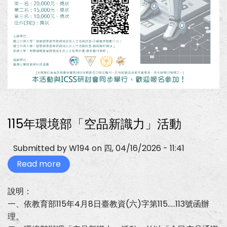
115年環境部「空品新識力」活動
Submitted by
W194
on
四, 04/16/2026 - 11:41
Read more
about
115
年
環
說明：
境
一、依教育部115年4月8日臺教資(六)字第115.....113號函辦
部
「空
理。
品