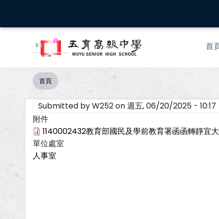
移
至
主
Mai
內
首
nav
容
首頁
導
航
Submitted by
W252
on
週五, 06/20/2025 - 10:17
連
結
附件
1140002432教育部國民及學前教育署函函轉靜宜大
單位處室
人事室