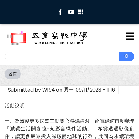
移
至
主
內
容
Search
Search
首頁
導
航
Submitted by
W194
on
週一, 09/11/2023 - 11:16
連
結
活動說明：
一、為鼓勵更多民眾主動關心減碳議題，台電綠網首度辦理
「減碳生活開麥拉-短影音徵件活動」，希冀透過影像創
作，讓更多民眾投入減碳愛地球的行列，共同為永續環境