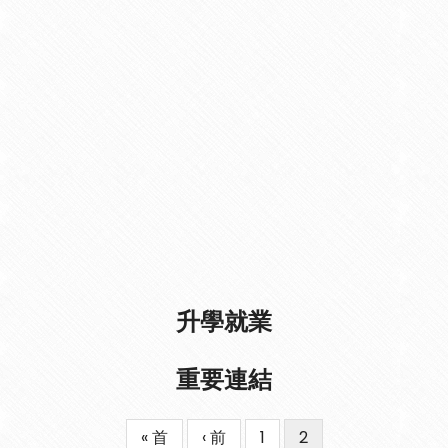
升學就業
重要連結
First
« 首
Previous
‹ 前
Page
1
目
2
Pagination