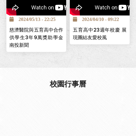
南投巿五育高中為全國第一
個創立的照顧服務科，為讓
2024/05/13 - 22:25
2024/04/10 - 09:22
學生能安心求學，並保障畢
慈濟醫院與五育高中合作
五育高中23週年校慶 展
業後有穩定工作，與台中慈
供學生3年9萬獎助學金
現團結友愛校風
濟醫院簽署「攜手高昇獎助
南投新聞
學金」計畫，提供學生高中
在校期間3年9萬元，且畢業
後可至台中慈濟醫院工作。
校園行事曆