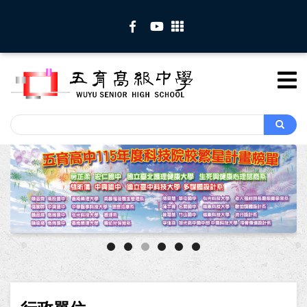
移
至
主
內
容
Search
Search