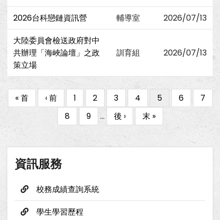
2026台科戀鏈資訊營
輔導室
2026/07/13
大陸委員會檢送政府對中
共辦理「海峽論壇」之政
訓育組
2026/07/13
策立場
First
« 首
Previous
‹ 前
Page
1
Page
2
Page
3
Page
4
目
5
Page
6
Page
7
Pagination
page
page
前
Page
8
Page
9
…
下
後 ›
Last
末 »
頁
一
page
面
頁
資訊服務
校務成績查詢系統
學生學習歷程