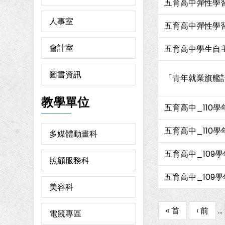
五育高中彈性學
人事室
五育高中彈性學
會計室
五育高中學生自
圖書資訊
「青年就業旗艦
教學單位
五育高中_110
五育高中_110
多媒體動畫科
五育高中_109
照顧服務科
五育高中_109
美容科
First
« 首
Previo
‹ 前
…
Pagination
電競專區
page
page