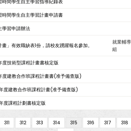
習時間學生自主學習指導紀錄表
習時間學生自主學習計畫申請書
主學習申請辦法
就業輔導
計畫」有效職缺表1份，請校友踴躍報名參加。
組
學年度技術型課程計畫書核定版
學年度建教合作班課程計畫書(准予備查版)
學年度建教合作班課程計畫(准予備查版)
學年度課程計劃書核定版
us
Page
311
Page
312
Page
313
Page
314
目
315
Page
316
Page
317
Pag
318
前