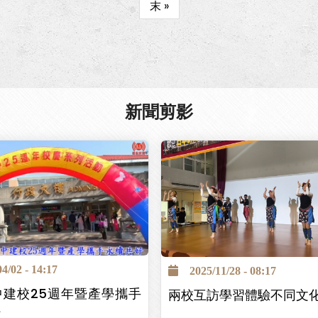
Last
末 »
頁
page
面
新聞剪影
/02 - 14:17
2025/11/28 - 08:17
中建校25週年暨產學攜手
兩校互訪學習體驗不同文
好