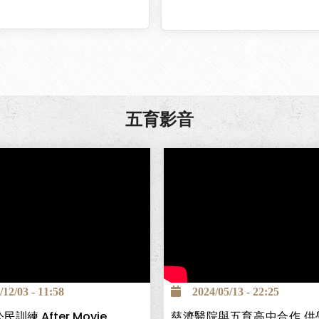
五育影音
南投巿五育高中為全國第一個
顧服務科，為讓學生能安心求
障畢業後有穩定工作，與台中
簽署「攜手高昇獎助學金」計
2/03 - 11:58
2024/05/13 - 22:25
學生高中在校期間3年9萬元
民訓練 After Movie
慈濟醫院與五育高中合作 供