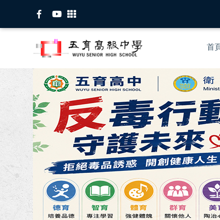
移
至
主
Mai
內
首
nav
容