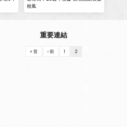
校風
重要連結
First
« 首
Previous
‹ 前
Page
1
目
2
Pagination
page
page
前
頁
面