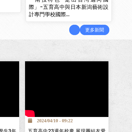
際」-五育高中與日本新潟藝術設
計專門學校國際…
更多新聞
創立的照
學，並保
慈濟醫院
畫，提供
2024/04/10 - 09:22
，且畢業後
學生3年
五育高中23週年校慶 展現團結友愛