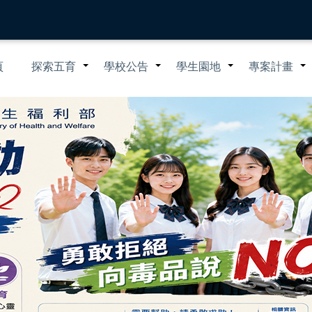
n
頁
探索五育
學校公告
學生園地
專案計畫
+
+
+
igation