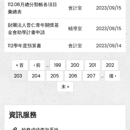
112.08月總分類帳各項目
會計室
2023/09/15
彙總表
財團法人普仁青年關懷基
輔導室
2023/09/15
金會助學計畫申請
112學年度預算書
會計室
2023/09/14
First
« 首
Previous
‹ 前
…
Page
199
Page
200
Page
201
Page
202
Pagination
page
page
目
203
Page
204
Page
205
Page
206
Page
207
…
下
後 ›
前
一
Last
末 »
頁
頁
page
面
資訊服務
校務成績查詢系統