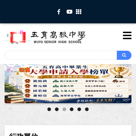
移
至
主
內
容
Search
Search