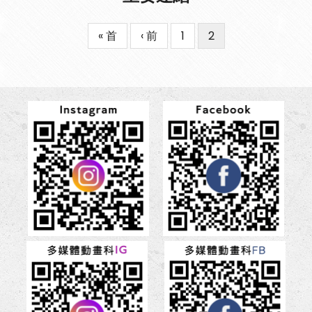
First
« 首
Previous
‹ 前
Page
1
目
2
Pagination
page
page
前
頁
面