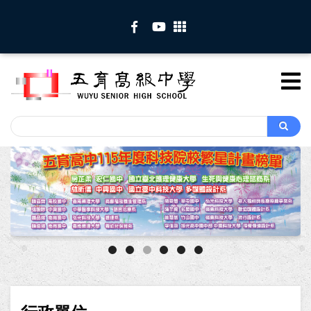
移
至
主
內
容
Search
Search