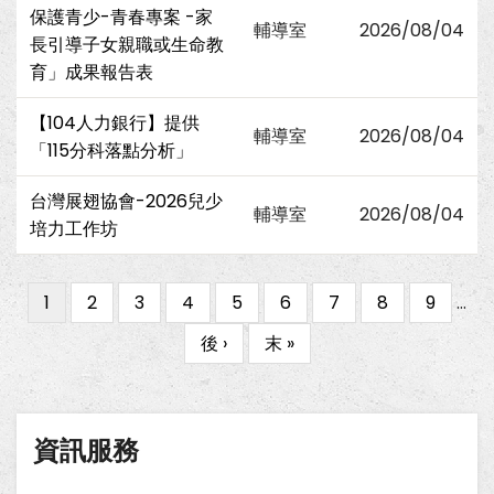
保護青少-青春專案 -家
輔導室
2026/08/04
長引導子女親職或生命教
育」成果報告表
【104人力銀行】提供
輔導室
2026/08/04
「115分科落點分析」
台灣展翅協會-2026兒少
輔導室
2026/08/04
培力工作坊
目
1
Page
2
Page
3
Page
4
Page
5
Page
6
Page
7
Page
8
Page
9
…
Pagination
前
下
後 ›
Last
末 »
頁
一
page
面
頁
資訊服務