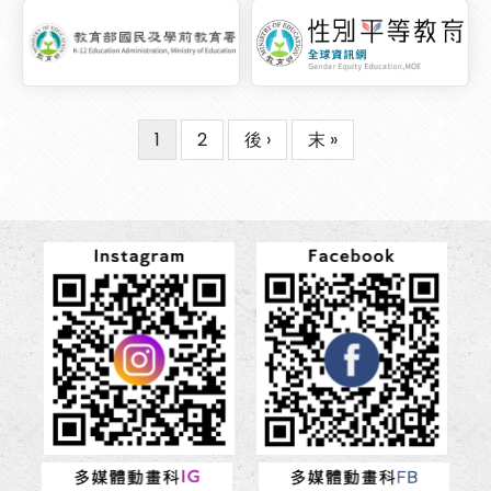
目
1
Page
2
下
後 ›
Last
末 »
Pagination
前
一
page
頁
頁
面