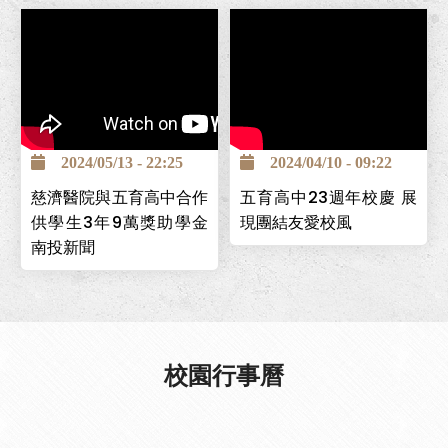
南投巿五育高中為全國第一
個創立的照顧服務科，為讓
2024/05/13 - 22:25
2024/04/10 - 09:22
學生能安心求學，並保障畢
慈濟醫院與五育高中合作
五育高中23週年校慶 展
業後有穩定工作，與台中慈
供學生3年9萬獎助學金
現團結友愛校風
濟醫院簽署「攜手高昇獎助
南投新聞
學金」計畫，提供學生高中
在校期間3年9萬元，且畢業
後可至台中慈濟醫院工作。
校園行事曆