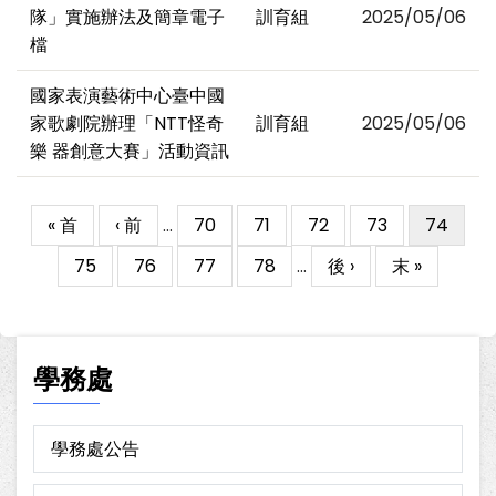
隊」實施辦法及簡章電子
訓育組
2025/05/06
檔
國家表演藝術中心臺中國
家歌劇院辦理「NTT怪奇
訓育組
2025/05/06
樂 器創意大賽」活動資訊
First
« 首
Previous
‹ 前
…
Page
70
Page
71
Page
72
Page
73
目
74
Pagination
page
page
前
Page
75
Page
76
Page
77
Page
78
…
下
後 ›
Last
末 »
頁
一
page
面
頁
學務處
學務處公告