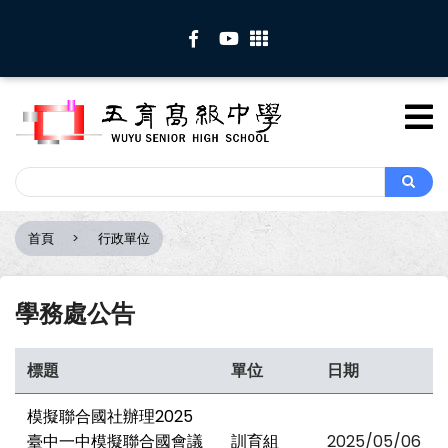
移
至
主
內
容
Search
Search
首頁
行政單位
導
航
連
學務處公告
結
標題
單位
日期
模擬聯合國社辦理2025
臺中一中模擬聯合國會議
訓育組
2025/05/06