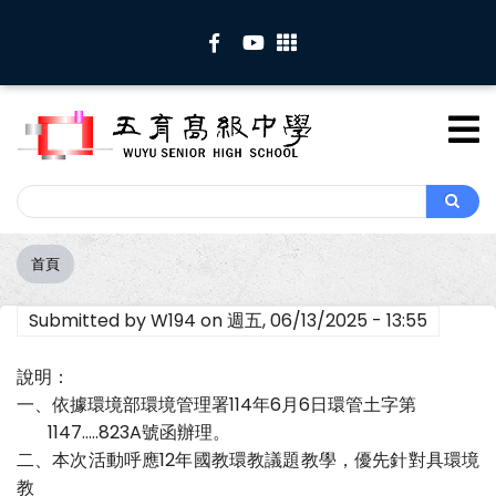
移
至
主
內
容
Search
Search
首頁
導
航
Submitted by
W194
on
週五, 06/13/2025 - 13:55
連
結
說明：
一、依據環境部環境管理署114年6月6日環管土字第
1147.....823A號函辦理。
二、本次活動呼應12年國教環教議題教學，優先針對具環境
教