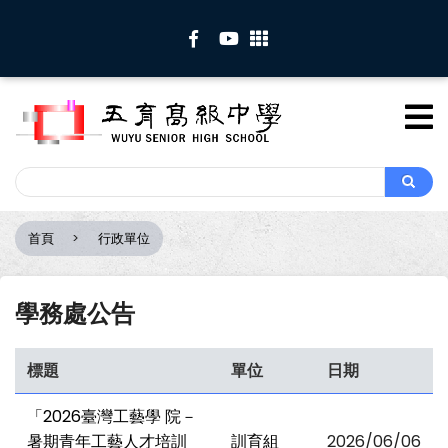
移
至
主
內
容
Search
Search
首頁
行政單位
導
航
連
學務處公告
結
標題
單位
日期
「2026臺灣工藝學 院－
暑期青年工藝人才培訓
訓育組
2026/06/06