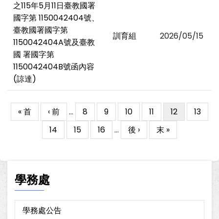
之115年5月11日臺教國署
國字第 1150042404號、
臺教國署國字第
訓育組
2026/05/15
1150042404A號及臺教
國 署國字第
1150042404B號函內容
(諒達)
First
« 首
Previous
‹ 前
…
Page
8
Page
9
Page
10
Page
11
目
12
Page
13
Pagination
page
page
前
Page
14
Page
15
Page
16
…
下
後 ›
Last
末 »
頁
一
page
面
頁
學務處
學務處公告