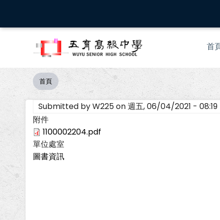
移
至
主
Mai
內
首
nav
容
首頁
導
航
Submitted by
W225
on
週五, 06/04/2021 - 08:19
連
結
附件
1100002204.pdf
單位處室
圖書資訊