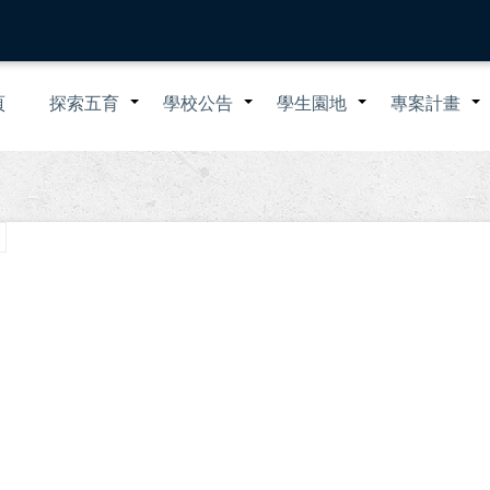
n
頁
探索五育
學校公告
學生園地
專案計畫
+
+
+
igation