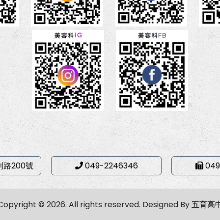
利路200號
049-2246346
049
Copyright © 2026. All rights reserved.
Designed By
五育高