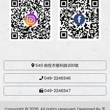
540 南投市樂利路200號
049-2246346
049-2246347
Copyright © 2026. All rights reserved.
Designed By
五