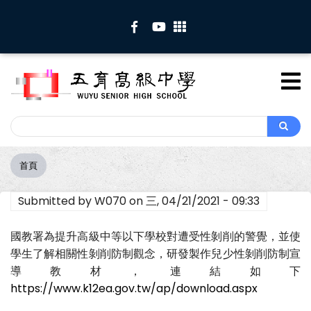
移
至
主
內
容
Search
Search
首頁
導
航
Submitted by
W070
on
三, 04/21/2021 - 09:33
連
結
國教署為提升高級中等以下學校對遭受性剝削的警覺，並使
學生了解相關性剝削防制觀念，研發製作兒少性剝削防制宣
導教材，連結如下
https://www.k12ea.gov.tw/ap/download.aspx