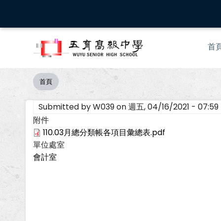
移
至
主
Mai
內
首
nav
容
首頁
導
航
Submitted by
W039
on
週五, 04/16/2021 - 07:59
連
結
附件
110.03月總分類帳各項目彙總表.pdf
單位處室
會計室