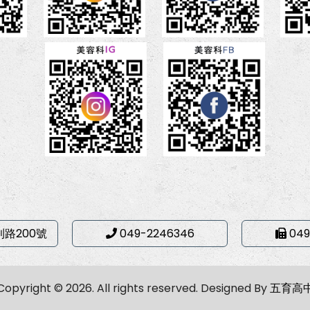
利路200號
049-2246346
049
Copyright © 2026. All rights reserved.
Designed By
五育高