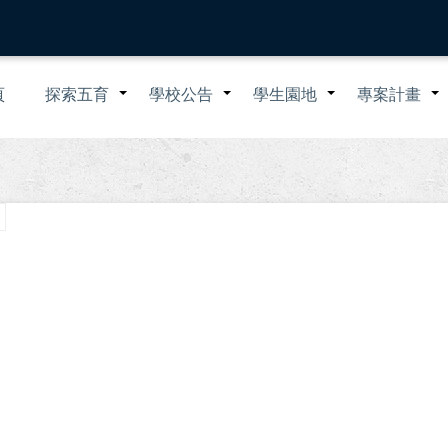
n
頁
探索五育
學校公告
學生園地
專案計畫
+
+
+
igation