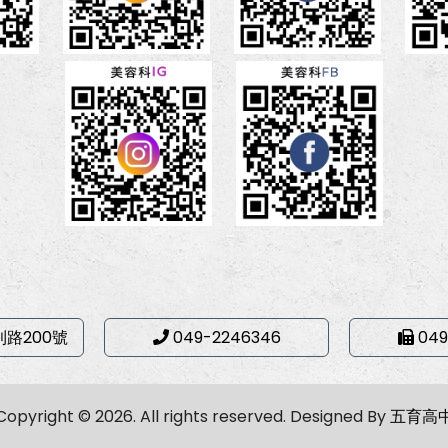
利路200號
049-2246346
049
Copyright © 2026. All rights reserved.
Designed By
五育高