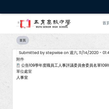
移
至
主
Mai
內
首
nav
容
首頁
導
航
Submitted by
stepwise
on
週六, 11/14/2020 - 01:
連
結
附件
公告109學年度職員工人事評議委員會委員名單109100
單位處室
人事室