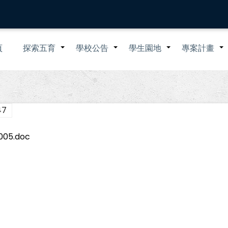
n
頁
探索五育
學校公告
學生園地
專案計畫
+
+
+
igation
47
5.doc