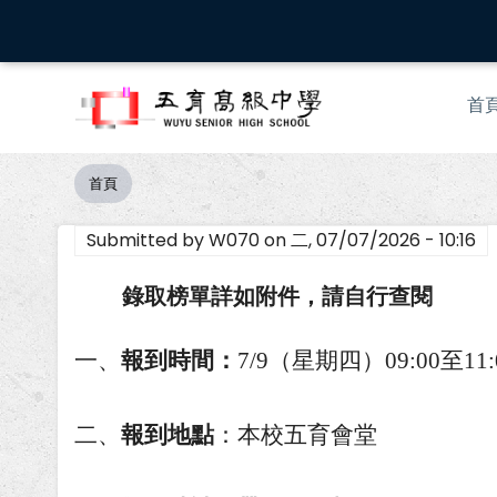
移
至
主
Mai
內
首
nav
容
首頁
導
航
Submitted by
W070
on
二, 07/07/2026 - 10:16
連
結
錄取榜單詳如附件，請自行查閱
一、
報到時間：
7/9（星期四）09:00至11
二、
報到地點
：本校五育會堂