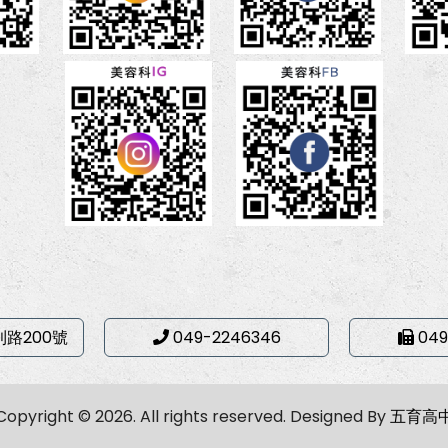
利路200號
049-2246346
049
Copyright © 2026. All rights reserved.
Designed By
五育高