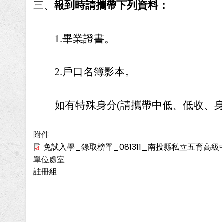
三、
報到時請攜帶下列資料：
1.
畢業證書。
2.
戶口名簿影本。
如有
特殊身分(請攜帶中低、低收、
附件
免試入學_錄取榜單_081311_南投縣私立五育高級中學
單位處室
註冊組