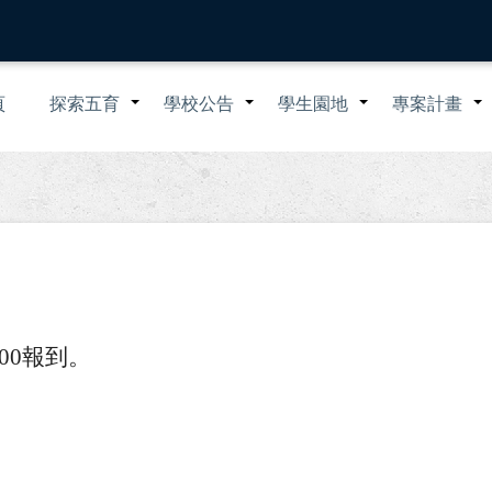
n
頁
探索五育
學校公告
學生園地
專案計畫
+
+
+
igation
:00報到。