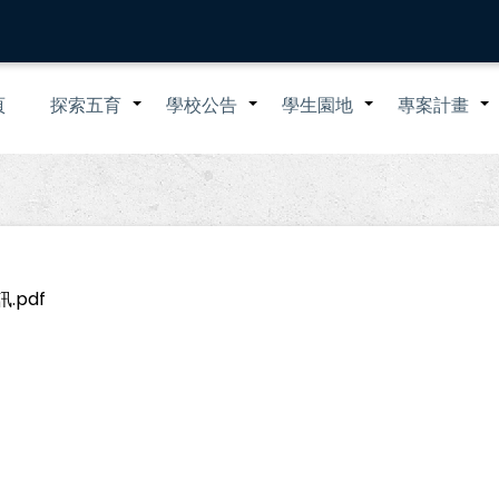
n
頁
探索五育
學校公告
學生園地
專案計畫
+
+
+
igation
pdf