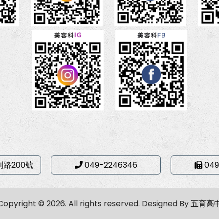
利路200號
049-2246346
049
Copyright © 2026. All rights reserved.
Designed By
五育高