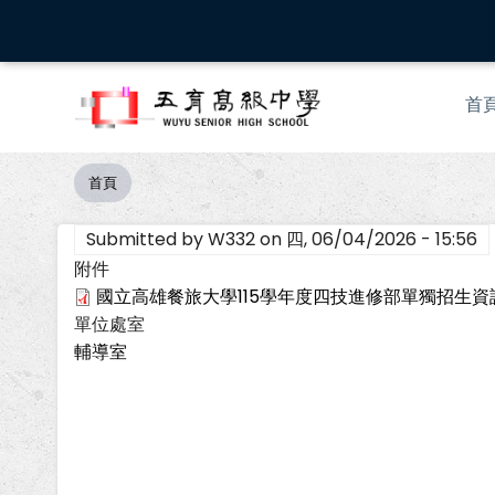
移
至
主
Mai
內
首
nav
容
首頁
導
航
Submitted by
W332
on
四, 06/04/2026 - 15:56
連
結
附件
國立高雄餐旅大學115學年度四技進修部單獨招生資訊.
單位處室
輔導室