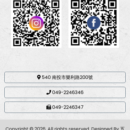
540 南投市樂利路200號
049-2246346
049-2246347
Copyright © 2026. All rights reserved.
Designed By
五