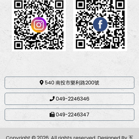
540 南投市樂利路200號
049-2246346
049-2246347
Copyright © 2026. All rights reserved.
Designed By
五