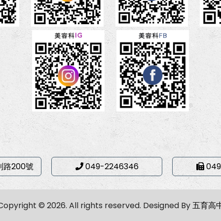
利路200號
049-2246346
049
Copyright © 2026. All rights reserved.
Designed By
五育高