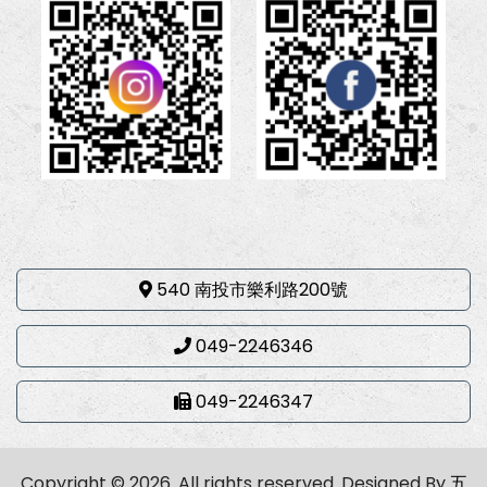
540 南投市樂利路200號
049-2246346
049-2246347
Copyright © 2026. All rights reserved.
Designed By
五