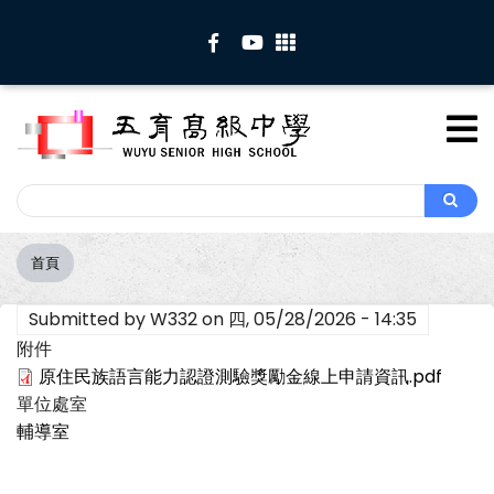
移
至
主
內
容
Search
Search
首頁
導
航
Submitted by
W332
on
四, 05/28/2026 - 14:35
連
結
附件
原住民族語言能力認證測驗獎勵金線上申請資訊.pdf
單位處室
輔導室