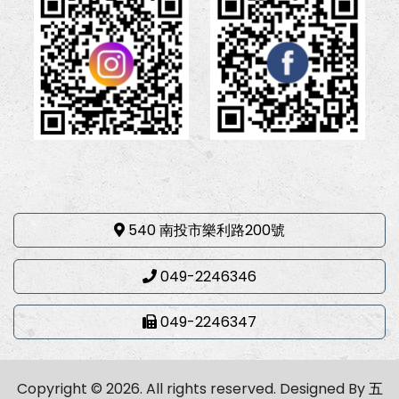
540 南投市樂利路200號
049-2246346
049-2246347
Copyright © 2026. All rights reserved.
Designed By
五