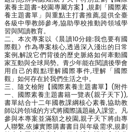
素養主題書-校園專屬方案】,規劃「國際素
養主題書單」與重點主打書推薦,提供全臺
各級中學教師參考,協助學校推動跨領域學
習與閱讀教育。
二、本次專案以《晨讀10分鐘:我也要有國
際觀》作為專案核心,透過深入淺出的日常
案例,解說它們背後的歷史脈絡如何牽動國
家互動與全球局勢。青少年能在閱讀後學會
用自己的觀點理解國際事件,理解「國際
觀」如何存在於我們生活之中。
三、隨文檢附【國際素養主題書單】(附件
一、國際素養主題書籍一覽表(親子天下)),
書單結合十二年國教課綱核心素養,協助教
師以跨領域的方式將國際議題融入課堂。凡
參與本專案並滿額之校園,親子天下將由專
人聯繫,依據實際購書書目與年級需求,規劃