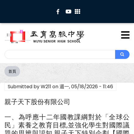
移
至
主
內
容
Search
Search
首頁
導
航
Submitted by
W211
on
週一, 05/18/2026 - 11:46
連
結
親子天下股份有限公司
一、為呼應十二年國教課綱對於「全球公
民」素養之教育目標,並強化學生對國際議
題的思辨與認知,親子天下特別企劃【國際