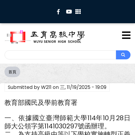
移
至
主
內
容
Search
Search
首頁
導
航
Submitted by
W211
on
三, 11/19/2025 - 19:09
連
結
教育部國民及學前教育署
一、依據國立臺灣師範大學114年10月28日
師大公領字第1141030297號函辦理。
二、為支持高級中等以下學校實施轉型正義