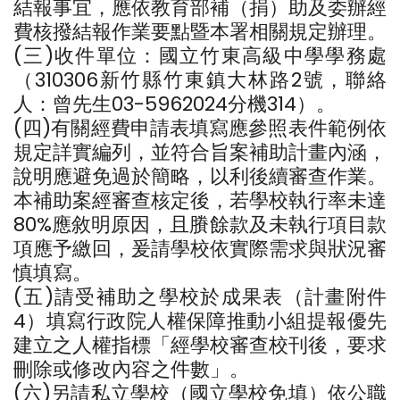
結報事宜，應依教育部補（捐）助及委辦經
費核撥結報作業要點暨本署相關規定辦理。
(三)收件單位：國立竹東高級中學學務處
（310306新竹縣竹東鎮大林路2號，聯絡
人：曾先生03-5962024分機314）。
(四)有關經費申請表填寫應參照表件範例依
規定詳實編列，並符合旨案補助計畫內涵，
說明應避免過於簡略，以利後續審查作業。
本補助案經審查核定後，若學校執行率未達
80%應敘明原因，且賸餘款及未執行項目款
項應予繳回，爰請學校依實際需求與狀況審
慎填寫。
(五)請受補助之學校於成果表（計畫附件
4）填寫行政院人權保障推動小組提報優先
建立之人權指標「經學校審查校刊後，要求
刪除或修改內容之件數」。
(六)另請私立學校（國立學校免填）依公職