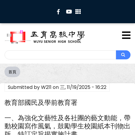
移
至
主
內
容
Search
Search
首頁
導
航
Submitted by
W211
on
三, 11/19/2025 - 16:22
連
結
教育部國民及學前教育署
一、為強化文藝性及各社團的藝文動能，帶
動校園寫作風氣，鼓勵學生校園紙本刊物出
版，特訂定旨揭實施計畫。