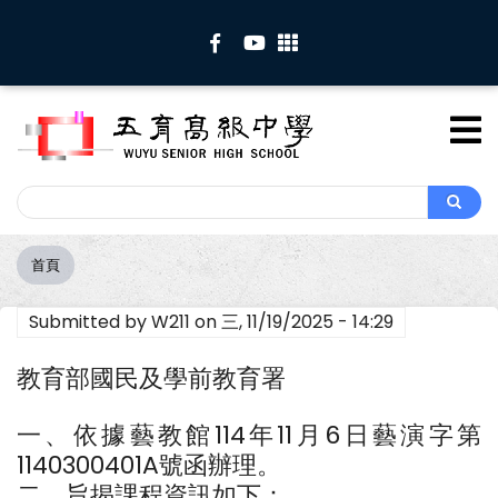
移
至
主
內
容
Search
Search
首頁
導
航
Submitted by
W211
on
三, 11/19/2025 - 14:29
連
結
教育部國民及學前教育署
一、依據藝教館114年11月6日藝演字第
1140300401A號函辦理。
二、旨揭課程資訊如下：