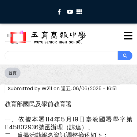
移
至
主
內
容
Search
Search
首頁
導
航
Submitted by
W211
on
週五, 06/06/2025 - 16:51
連
結
教育部國民及學前教育署
一、依據本署114年5月19日臺教國署學字第
1145802936號函辦理（諒達）。
二、旨揭活動報名資訊調整摘述如下：