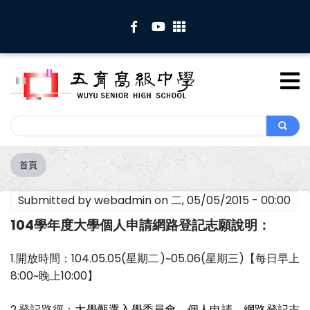
移
至
主
內
容
Search
Search
首頁
導
航
Submitted by
webadmin
on
二, 05/05/2015 - 00:00
連
結
104學年度大學個人申請網路登記志願說明：
1.開放時間：104.05.05(星期二)~05.06(星期三)【每日早上
8:00~睌上10:00】
2.登記路徑：
大學甄選入學委員會→個人申請→網路登記志