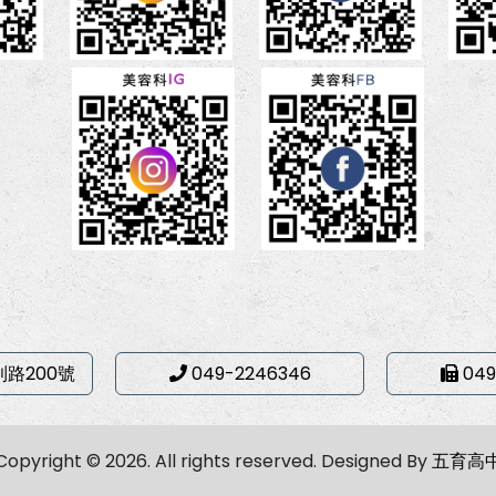
利路200號
049-2246346
049
Copyright © 2026. All rights reserved.
Designed By
五育高