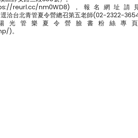
/reurl.cc/nm0WD8)，報名網址
相關問題請逕洽台北青管夏令營總召第五老師(02-2322-365
陽光管樂夏令營臉書粉絲專
mp/)。