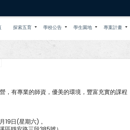
n
頁
探索五育
學校公告
學生園地
專案計畫
+
+
+
igation
營，有專業的師資，優美的環境，豐富充實的課程
月19日(星期六) 。
溪區靜安路三段385號）。