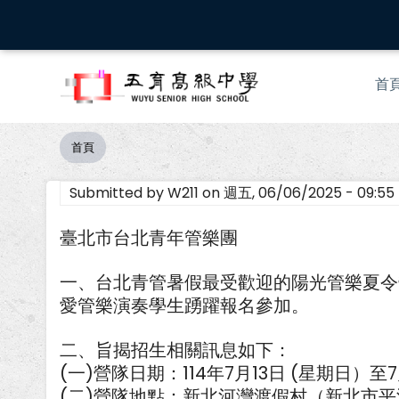
移
至
主
Mai
內
首
nav
容
首頁
導
航
Submitted by
W211
on
週五, 06/06/2025 - 09:55
連
結
臺北市台北青年管樂團
一、台北青管暑假最受歡迎的陽光管樂夏令
愛管樂演奏學生踴躍報名參加。
二、旨揭招生相關訊息如下：
(一)營隊日期：114年7月13日 (星期日）至7
(二)營隊地點：新北河灣渡假村（新北市平