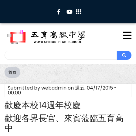
移
至
主
內
容
Search
Search
首頁
導
航
Submitted by
webadmin
on
週五, 04/17/2015 -
連
00:00
結
歡慶本校14週年校慶
歡迎各界長官、來賓蒞臨五育高
中