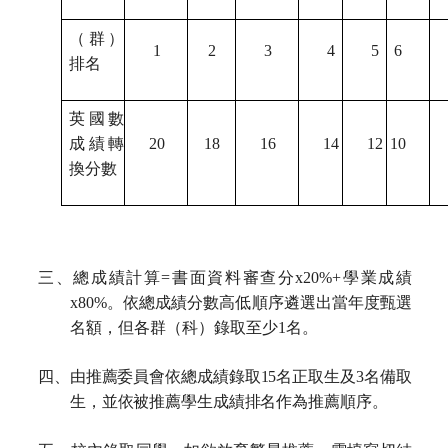
（群）
1
2
3
4
5
6
排名
英國數
成績轉
20
18
16
14
12
10
換分數
三、總成績計算=書面資料審查分x20%+學業成績
x80%。依總成績分數高低順序遴選出當年度甄選
名額，但各群（科）錄取至少1名。
四、由推薦委員會依總成績錄取
15
名正取生及3名備取
生，並依被推薦學生成績排名作為推
薦順序。