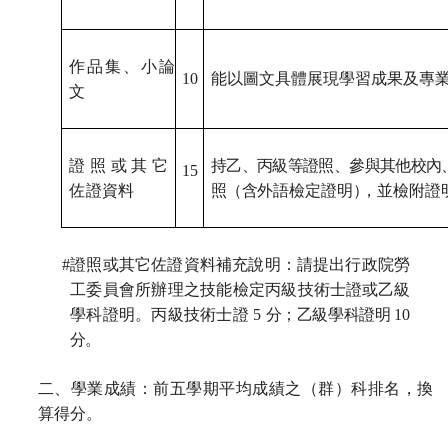
作品集、小論
10
能以圖文具體展現學習成果及專
文
證照或其它
持乙、丙級等證照、參與其他校內
15
佐證
資料
照
（
含
外語檢定證明
）
，並檢附證
#
證照或其它佐證資料補充說明：請提出行政院勞
工委員會所辦理之技能檢定丙級技術
士證或乙級
學科證明。丙級技術士證
5
分；乙級學科證明
10
分。
二、學業成績：前五學期平均成績之（群）科排名，換
算得分。