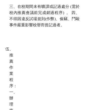
三、在校期間未有曠課或記過處分
(
需於
校內推薦會議前完成銷過程序
)
。 四、
不得因違反試場規則
(
作弊
)
、偷竊、鬥毆
事件嚴重影響校譽而曾記過者。
伍、
推
薦
作
業
程
序：
一、
辦
理