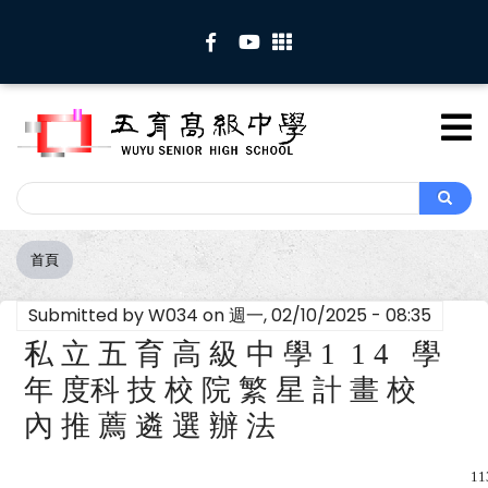
移
至
主
內
容
Search
Search
首頁
導
航
Submitted by
W034
on
週一, 02/10/2025 - 08:35
連
結
私 立 五 育 高 級 中 學
1 1 4
學
年 度科 技 校 院 繁 星 計 畫 校
內 推 薦 遴 選 辦 法
11