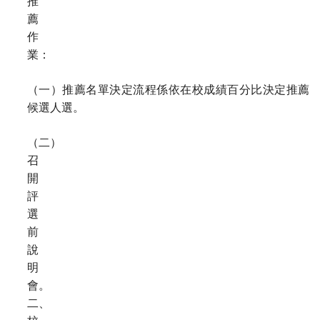
推
薦
作
業：
（一）推薦名單決定流程係依在校成績百分比決定推薦
候選人選。
（
二）
召
開
評
選
前
說
明
會。
二、