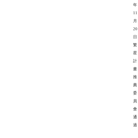
年
11
月
20
日
繁
星
計
畫
推
薦
委
員
會
通
過