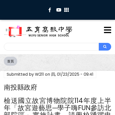
移
至
主
內
容
Search
Search
首頁
導
航
Submitted by
W211
on
四, 01/23/2025 - 09:41
連
結
南投縣政府
檢送國立故宮博物院院114年度上半
年「故宮遊藝思─學子嗨FUN參訪北