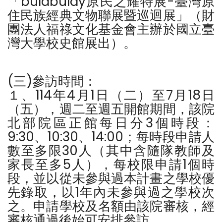
「bulabulay原民之耀特展-臺灣原
住民族經典文物聯展暨巡迴展」（財
團法人福祿文化基金會主辦於國立臺
灣大學校史館展出）。
(三)參訪時間：
１、114年4月1日（二）至7月18日
（五），週二至週五開館期間，該院
北部院區正館每日分3個時段：
9:30、10:30、14:00；每時段申請人
數至多限30人（其中含隨隊教師及
家長至多5人），每校限申請1個時
段，並以從未參與過本計畫之學校優
先錄取，以1年內未參與過之學校次
之。申請學校及名額由該院審核，經
審核通過後始可安排參訪。