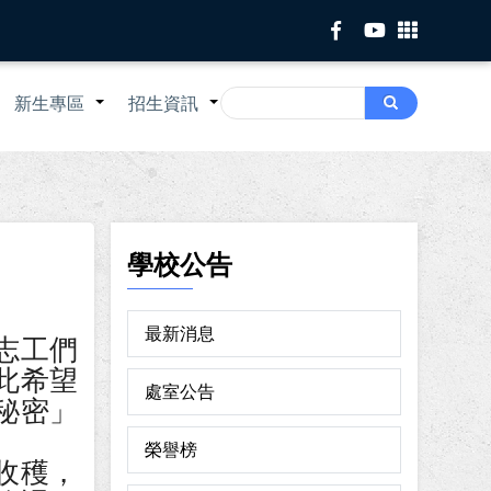
Search
新生專區
招生資訊
Search
+
+
+
學校公告
最新消息
志工們
此希望
處室公告
秘密」
榮譽榜
收穫，