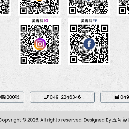
利路200號
049-2246346
049
Copyright © 2026. All rights reserved.
Designed By
五育高