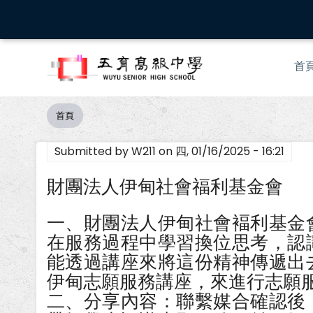
移
至
主
Mai
內
首
nav
容
首頁
導
航
Submitted by
W211
on
四, 01/16/2025 - 16:21
連
結
財團法人伊甸社會福利基金會
一、財團法人伊甸社會褔利基金
在服務過程中學習換位思考，認
能透過講座來將這份精神傳遞出
伊甸志願服務講座，來進行志願
二、分享內容：聯繫媒合確認後