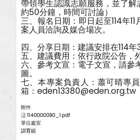
帶領學生認識志願服務，並了解
約50分鐘，時間可討論）
三、報名日期：即日起至114年1
案人員洽詢及媒合場次。
四、分享日期：建議安排在114
五、建議費用：依行政院公告，外
六、參考文宣：電子文宣，請參
圖。
七、本專案負責人：蕭可晴專員/聯絡
箱：eden13380@eden.org.tw
附件
1140000090_1.pdf
單位處室
訓育組