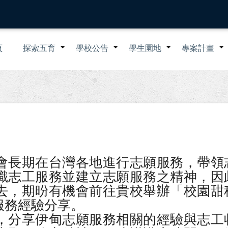
n
頁
探索五育
學校公告
學生園地
專案計畫
+
+
+
igation
會長期在台灣各地進行志願服務，帶領
識志工服務並建立志願服務之精神，因
去，期昐有機會前往貴校舉辦「校園甜
服務經驗分享。
，分享伊甸志願服務相關的經驗與志工