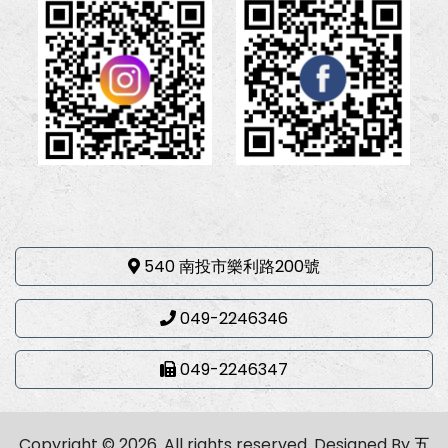
540 南投市樂利路200號
049-2246346
049-2246347
Copyright © 2026. All rights reserved.
Designed By
五