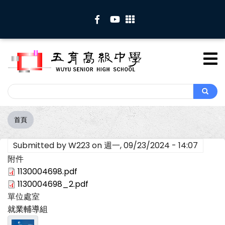
移
至
主
內
容
Search
Search
首頁
導
航
Submitted by
W223
on
週一, 09/23/2024 - 14:07
連
結
附件
1130004698.pdf
1130004698_2.pdf
單位處室
就業輔導組