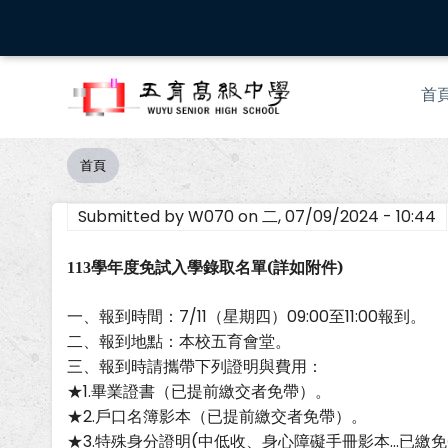
移
至
主
Mai
內
首
nav
容
首頁
導
航
Submitted by
W070
on
二, 07/09/2024 - 10:44
連
結
(
詳如附件
)
113
學年度免試入學錄取名單
一、報到時間：7/11（星期四）09:00至11:00報到。
二、報到地點：本校五育會堂。
三、報到時請攜帶下列證明與費用：
★1.畢業證書（已提前繳交者免帶）。
★2.戶口名簿影本（已提前繳交者免帶）。
★3.特殊身分證明(中低收、身心障礙手冊影本…已繳免