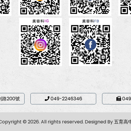
利路200號
049-2246346
049
Copyright © 2026. All rights reserved.
Designed By
五育高