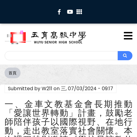
移
至
主
內
容
Search
Search
首頁
導
航
Submitted by
W211
on
三, 07/03/2024 - 09:17
連
結
一、金車文教基金會長期推動
「愛讓世界轉動」計畫，鼓勵老
師陪伴孩子以國際視野、在地行
動，走出教室落實社會關懷。本