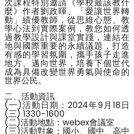
次課程特別邀請《學校最該教什
麼》作者劉政暉、「愛讓世界轉
動」績優教師，從思維心態、教
學心法到實際案例，教您如何透
過教學設計與課堂實踐，連結在
地與國際重要的永續議題，打造
有感的學習氛圍，攜手孩子走進
地方、邁向世界，培養下個世代
成為具備改變世界勇氣與使命的
世界公民。
二、活動資訊
(一)活動日期：2024年9月18日
(三) 1330-1600
(二)活動地點：webex會議室
(三)活動對象：國小、國中、高中