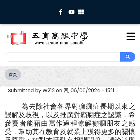
移
至
主
內
容
Search
Search
首頁
導
航
Submitted by
W212
on
四, 06/06/2024 - 15:11
連
結
為去除社會各界對癲癇症長期以來之
誤解及歧視，以及推廣對癲癇症之認識，希
參賽者能藉由寫作過程瞭解癲癇朋友之感
受，幫助其在教育及就業上獲得更多的關懷