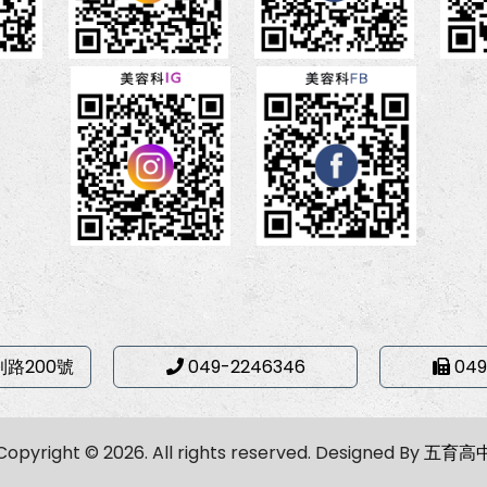
利路200號
049-2246346
049
Copyright © 2026. All rights reserved.
Designed By
五育高