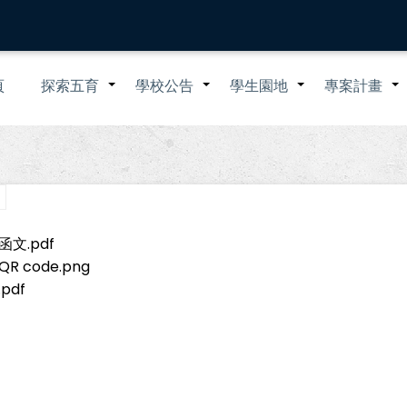
n
頁
探索五育
學校公告
學生園地
專案計畫
+
+
+
igation
文.pdf
code.png
pdf