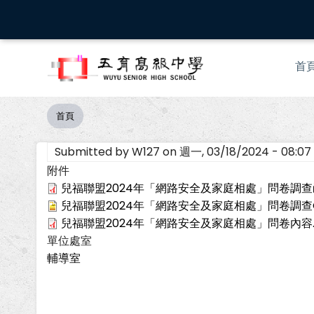
移
至
主
Mai
內
首
nav
容
首頁
導
航
Submitted by
W127
on
週一, 03/18/2024 - 08:07
連
結
附件
兒福聯盟2024年「網路安全及家庭相處」問卷調查函
兒福聯盟2024年「網路安全及家庭相處」問卷調查QR 
兒福聯盟2024年「網路安全及家庭相處」問卷內容.
單位處室
輔導室