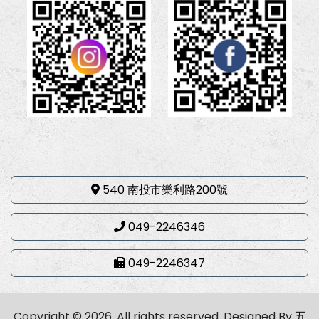
540 南投市樂利路200號
049-2246346
049-2246347
Copyright © 2026. All rights reserved.
Designed By
五