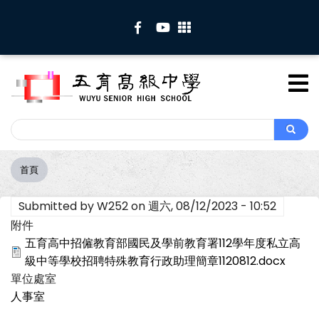
移
至
主
內
容
Search
Search
首頁
導
航
Submitted by
W252
on
週六, 08/12/2023 - 10:52
連
結
附件
五育高中招僱教育部國民及學前教育署112學年度私立高
級中等學校招聘特殊教育行政助理簡章1120812.docx
單位處室
人事室