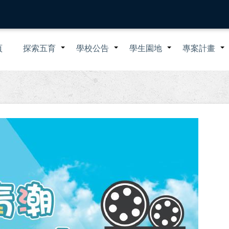
n
頁
探索五育
學校公告
學生園地
專案計畫
+
+
+
igation