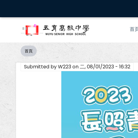
移
至
主
Mai
內
首
nav
容
首頁
導
航
Submitted by
W223
on
二, 08/01/2023 - 16:32
連
結