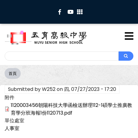
移
至
主
內
容
Search
Search
首頁
導
航
Submitted by
W252
on
四, 07/27/2023 - 17:20
連
結
附件
1120003456朝陽科技大學函檢送辦理112-1碩學士推廣教
育學分班海報1份1120713.pdf
單位處室
人事室