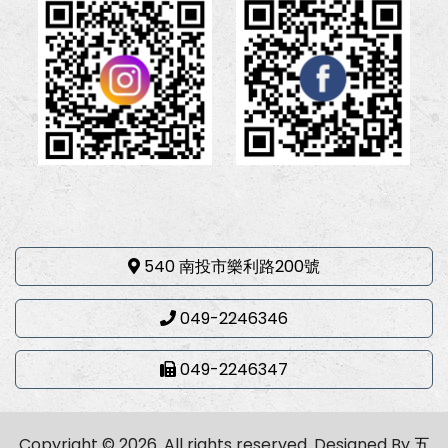
540 南投市樂利路200號
049-2246346
049-2246347
Copyright © 2026. All rights reserved.
Designed By
五