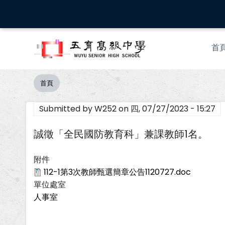
移
至
主
Mai
內
首
nav
容
首頁
導
航
Submitted by
W252
on
四, 07/27/2023 - 15:27
連
結
誠徵「全民國防教育科」兼課教師1名。
附件
112-1第3次教師甄選簡章公告1120727.doc
單位處室
人事室