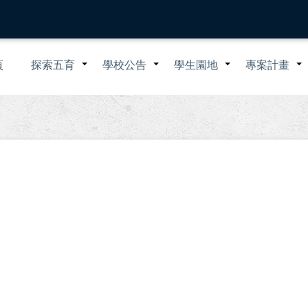
n
頁
探索五育
學校公告
學生園地
專案計畫
+
+
+
igation