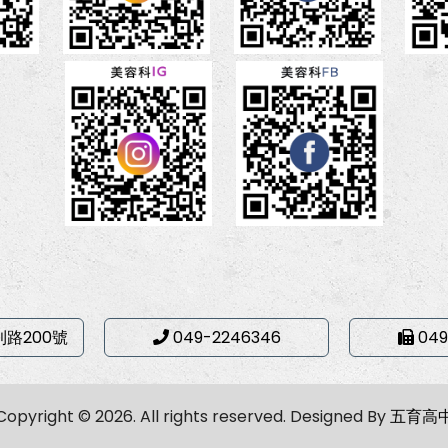
利路200號
049-2246346
049
Copyright © 2026. All rights reserved.
Designed By
五育高