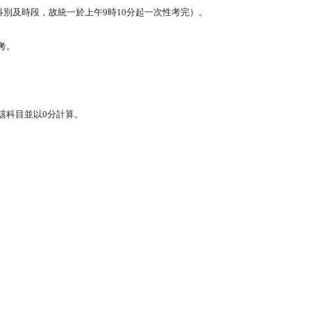
科別及時段，故統一於上午9時10分起一次性考完）。
考。
。
該科目並以0分計算。