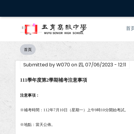
移
至
主
Mai
內
首
nav
容
首頁
導
航
Submitted by
W070
on
四, 07/06/2023 - 12:11
連
結
111
學年度第2學期補考注意事項
注意事項：
※補考時間：112年7月10日（星期一）上午9時10分開始考試。
※地點：當天公佈。