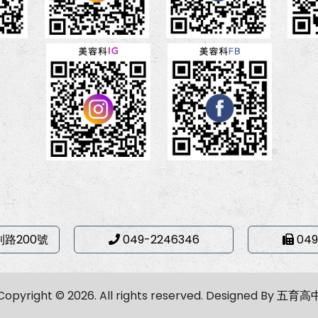
利路200號
049-2246346
049
Copyright © 2026. All rights reserved.
Designed By
五育高