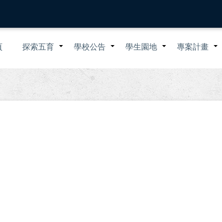
n
頁
探索五育
學校公告
學生園地
專案計畫
+
+
+
igation