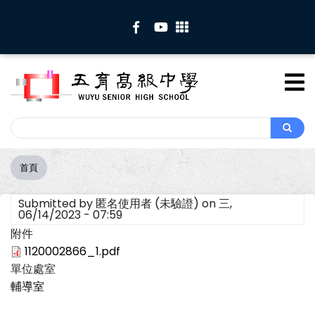
移
至
主
內
容
Search
Search
首頁
導
航
Submitted by
匿名使用者 (未驗證)
on
三,
連
06/14/2023 - 07:59
結
附件
1120002866_1.pdf
單位處室
輔導室