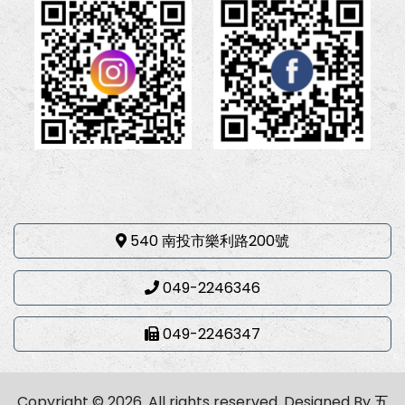
540 南投市樂利路200號
049-2246346
049-2246347
Copyright © 2026. All rights reserved.
Designed By
五