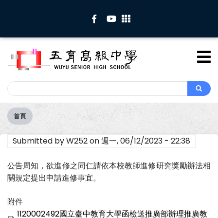
移
至
主
內
容
Search
Search
首頁
導
航
Submitted by
W252
on
週一, 06/12/2023 - 22:38
連
結
公告周知，欲進修之同仁請依本校教師進修研究獎勵辦法相
關規定提出申請進修事宜。
附件
1120002492國立臺中教育大學函檢送推廣部辦理推廣教