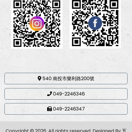
540 南投市樂利路200號
049-2246346
049-2246347
Copyright © 2026. All rights reserved.
Designed By
五