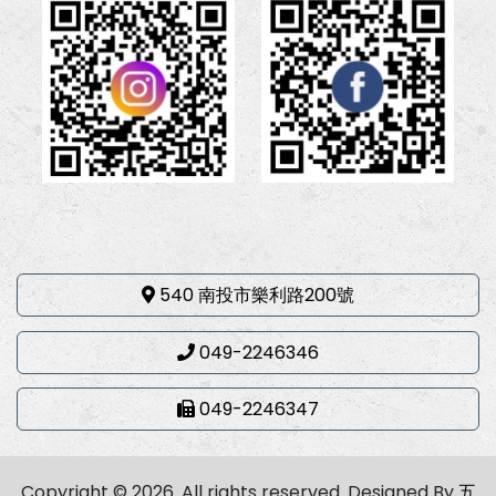
540 南投市樂利路200號
049-2246346
049-2246347
Copyright © 2026. All rights reserved.
Designed By
五