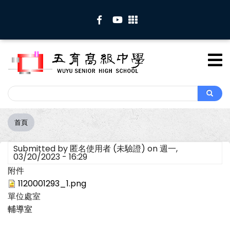
移
至
主
內
容
Search
Search
首頁
導
航
Submitted by
匿名使用者 (未驗證)
on
週一,
連
03/20/2023 - 16:29
結
附件
1120001293_1.png
單位處室
輔導室