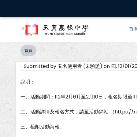
移
至
主
Mai
內
首
nav
容
首頁
導
航
Submitted by
匿名使用者 (未驗證)
on
四, 12/01/2
連
結
說明：
一、活動期間：112年2月6月至2月10日，報名期限至111
二、活動詳情及報名方式，請至活動網站 （https://nknus
三、檢附活動海報。