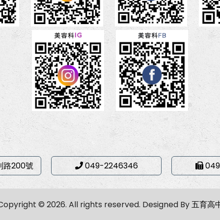
利路200號
049-2246346
049
Copyright © 2026. All rights reserved.
Designed By
五育高