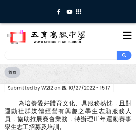
移
至
主
內
容
Search
Search
首頁
導
航
Submitted by
W212
on
四, 10/27/2022 - 15:17
連
結
為培養愛好體育文化、具服務熱忱，且對
運動社群媒體經營有興趣之學生志願服務人
員，協助推展賽會業務，特辦理111年運動賽事
學生志工招募及培訓。