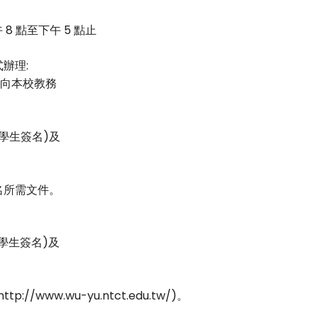
上午 8 點至下午 5 點止
辦理:
),向本校教務
學生簽名)及
名所需文件。
學生簽名)及
www.wu-yu.ntct.edu.tw/)。