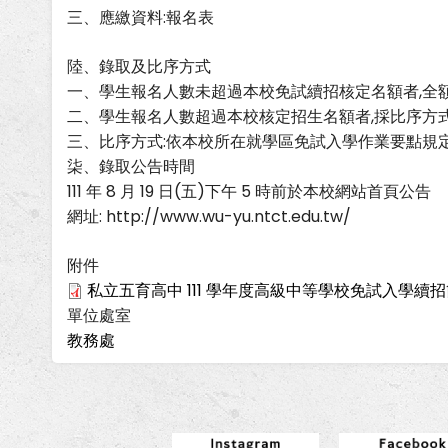
三、應繳資料:報名表
陸、錄取及比序方式
一、學生報名人數未超過本校免試續招核定名額者,全
二、學生報名人數超過本校核定招生名額者,採比序方
三、比序方式:依本校所在就學區免試入學作業要點規
柒、錄取公告時間
111 年 8 月 19 日(五)下午 5 時前於本校網站首頁公告
網址: http://www.wu-yu.ntct.edu.tw/
附件
私立五育高中 111 學年度高級中等學校免試入學續招簡
單位處室
教務處