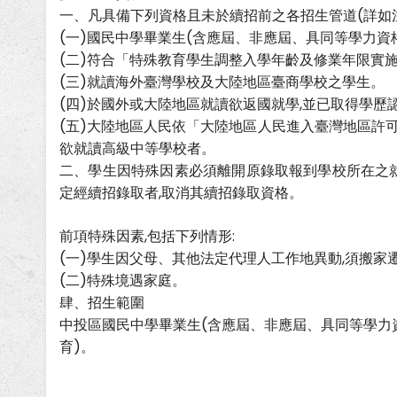
一、凡具備下列資格且未於續招前之各招生管道(詳如注
(一)國民中學畢業生(含應屆、非應屆、具同等學力資
(二)符合「特殊教育學生調整入學年齡及修業年限實
(三)就讀海外臺灣學校及大陸地區臺商學校之學生。
(四)於國外或大陸地區就讀欲返國就學,並已取得學歷
(五)大陸地區人民依「大陸地區人民進入臺灣地區許
欲就讀高級中等學校者。
二、學生因特殊因素必須離開原錄取報到學校所在之就
定經續招錄取者,取消其續招錄取資格。
前項特殊因素,包括下列情形:
(一)學生因父母、其他法定代理人工作地異動,須搬家
(二)特殊境遇家庭。
肆、招生範圍
中投區國民中學畢業生(含應屆、非應屆、具同等學力
育)。