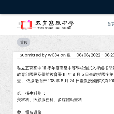
移
至
主
Mai
內
首
nav
容
首頁
導
航
Submitted by
W034
on
週一, 08/08/2022 - 08:2
連
結
私立五育高中 111 學年度高級中等學校免試入學續招簡
教育部國民及學前教育署 111 年 8 月 5 日臺教授國字第 11
壹、 依據:教育部 108 年 6 月 24 日臺教授國部字
貳、招生科別 ：
美容科、照顧服務科、多媒體動畫科
參、報名資格