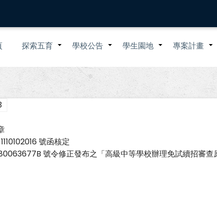
n
頁
探索五育
學校公告
學生園地
專案計畫
+
+
+
igation
3
章
10102016 號函核定
第 1080063677B 號令修正發布之「高級中等學校辦理免試續招審